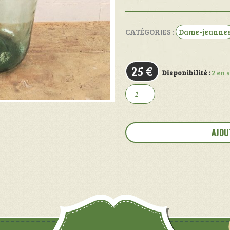
CATÉGORIES :
Dame-jeanne
25
€
Disponibilité :
2 en 
quantité
de
Dame-
Jeanne
AJOU