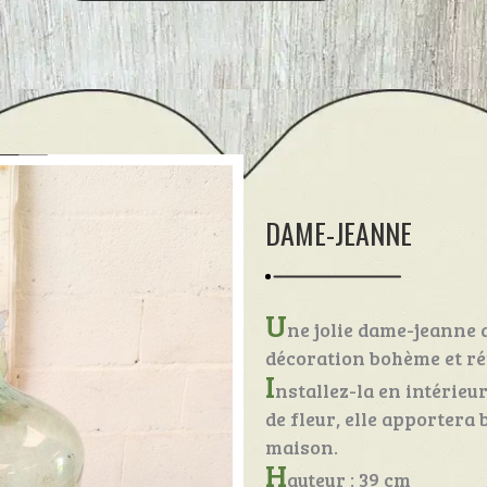
DAME-JEANNE
U
ne jolie dame-jeanne 
décoration bohème et ré
I
nstallez-la en intérieu
de fleur, elle apportera
maison.
H
auteur : 39 cm