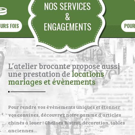
NOS SERVICES
&
ENGAGEMENTS
EURS FOIS
POUR
L’atelier brocante propose aussi
une prestation de
locations
mariages et évènements
Pour rendre vos évènements uniques et étonner
vos convives, découvrez notre gamme d'articles
chinés à louer ! Chaises Bistrot, décoration, tables
anciennes…