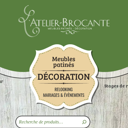
Atelier-brocante
ur
Stages de 
ON
RANGEMENTS
TABLES
ASSISES
ART
Recherche