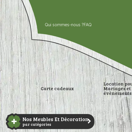
Aller
au
contenu
Qui sommes-nous ?
FAQ
Location po
Carte cadeaux
Mariages et
évènements
DÉCORATI
Nos Meubles Et Décoration
par catégories