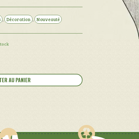
s
,
Décoration
,
Nouveauté
stock
TER AU PANIER