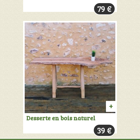
AU
79
€
PANIER
AJOUTER
Desserte en bois naturel
AU
39
€
PANIER