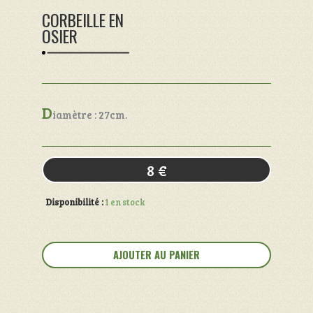
CORBEILLE EN
OSIER
D
iamètre : 27cm.
8
€
Disponibilité :
1 en stock
quantité
de
AJOUTER AU PANIER
Corbeille
en
osier