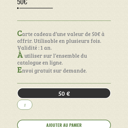
50€
C
arte cadeau d’une valeur de 50€ à
offrir. Utilisable en plusieurs fois.
Validité : 1 an.
À
utiliser sur l’ensemble du
catalogue en ligne.
E
nvoi gratuit sur demande.
50
€
quantité
de
Carte
cadeau
AJOUTER AU PANIER