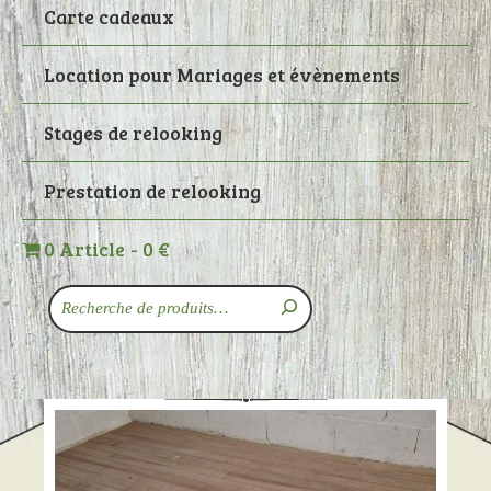
Carte cadeaux
Location pour Mariages et évènements
Stages de relooking
Prestation de relooking
0 Article
0 €
Recherche