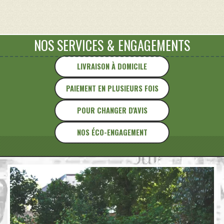
ancienne
-
Vallée
du
NOS SERVICES
&
ENGAGEMENTS
Rhône
-
LIVRAISON À DOMICILE
Montélimar
PAIEMENT EN PLUSIEURS FOIS
POUR CHANGER D'AVIS
NOS ÉCO-ENGAGEMENT