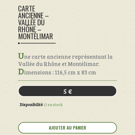
CARTE
ANCIENNE –
VALLÉE DU
RHÔNE –
MONTÉLIMAR
U
ne carte ancienne représentant la
Vallée du Rhône et Montélimar.
D
imensions : 116,5 cm x 83 cm
5
€
Disponibilité :
1 en stock
quantité
de
AJOUTER AU PANIER
Carte