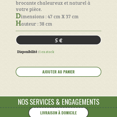
brocante chaleureux et naturel à
votre pièce.
D
imensions : 47 cm X 37 cm
H
auteur : 38 cm
5
€
Disponibilité :
1 en stock
quantité
de
AJOUTER AU PANIER
Caisse
ancienne
NOS SERVICES
&
ENGAGEMENTS
LIVRAISON À DOMICILE