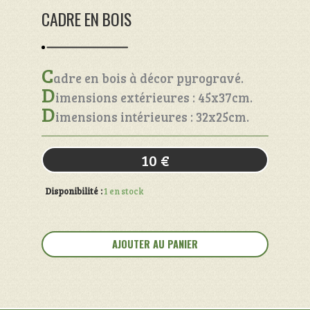
CADRE EN BOIS
C
adre en bois à décor pyrogravé.
D
imensions extérieures : 45x37cm.
D
imensions intérieures : 32x25cm.
10
€
Disponibilité :
1 en stock
quantité
de
AJOUTER AU PANIER
Cadre
en
bois