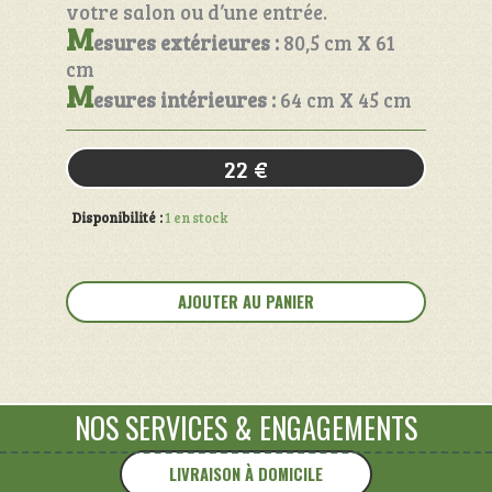
votre salon ou d’une entrée.
M
esures extérieures :
80,5 cm X 61
cm
M
esures intérieures :
64 cm X 45 cm
22
€
Disponibilité :
1 en stock
quantité
de
AJOUTER AU PANIER
Cadre
doré
ancien
NOS SERVICES
&
ENGAGEMENTS
LIVRAISON À DOMICILE