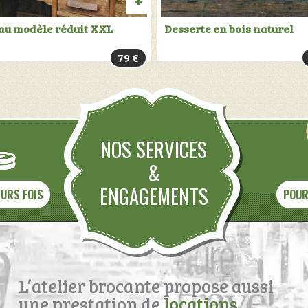
R
AJOUTER
au modèle réduit XXL
Desserte en bois naturel
AU
79
€
PANIER
NOS SERVICES
&
ENGAGEMENTS
EURS FOIS
POUR
L’atelier brocante propose aussi
une prestation de
locations