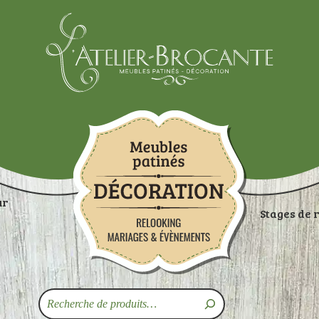
Atelier-brocante
ur
Stages de 
ON
RANGEMENTS
TABLES
ASSISES
ART
Recherche