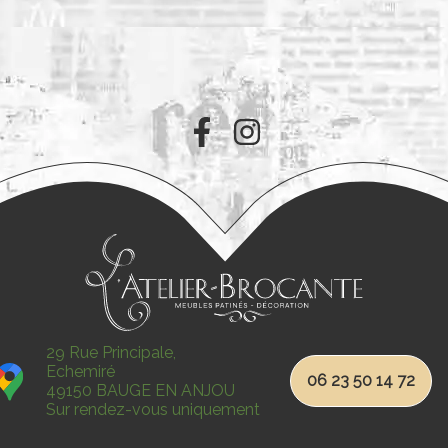
29 Rue Principale,
Echemiré
06 23 50 14 72
49150 BAUGE EN ANJOU
Sur rendez-vous uniquement