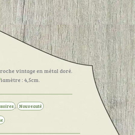
roche vintage en métal doré.
D
iamètre : 4,5cm.
ssoires
,
Nouveauté
ue