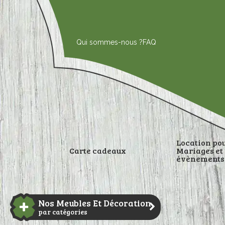
Aller
au
contenu
Qui sommes-nous ?
FAQ
Location po
Carte cadeaux
Mariages et
évènements
DÉCORATI
Nos Meubles Et Décoration
par catégories