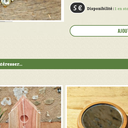
5
€
Disponibilité :
1 en st
quantité
de
AJOU
Broche
dorée
téresser...