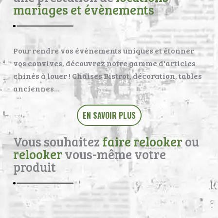
mariages et évènements
Pour rendre vos évènements uniques et étonner
vos convives, découvrez notre gamme d'articles
chinés à louer ! Chaises Bistrot, décoration, tables
anciennes…
EN SAVOIR PLUS
Vous souhaitez
faire relooker
ou
relooker
vous-même votre
produit