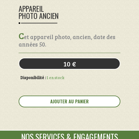
APPAREIL
PHOTO ANCIEN
C
et appareil photo, ancien, date des
années 50.
10
€
Disponibilité :
1 en stock
quantité
de
AJOUTER AU PANIER
Appareil
photo
ancien
NOS SERVICES
&
ENGAGEMENTS