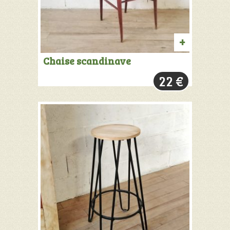
AJOUTER
Chaise scandinave
AU
22
€
PANIER