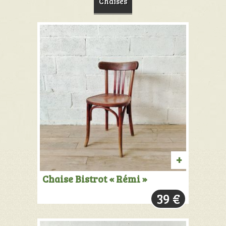
Chaises
AJOUTER
Chaise Bistrot « Rémi »
AU
39
€
PANIER