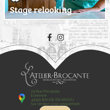
Stage relooking
29 Rue Principale,
Echemiré
49150 BAUGE EN ANJOU
Sur rendez-vous uniquement