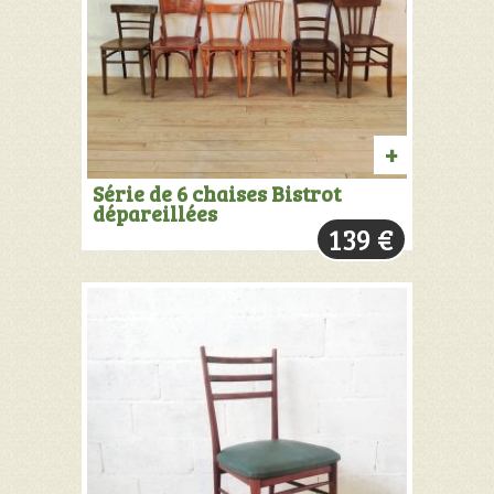
AJOUTER
Série de 6 chaises Bistrot
dépareillées
AU
139
€
PANIER