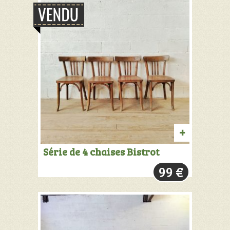
PRODUIT
Série de 4 chaises Bistrot
VENDU:
99
€
+
INFOS