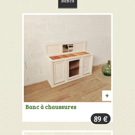
Bancs
AJOUTER
Banc à chaussures
AU
89
€
PANIER