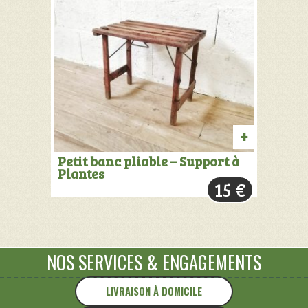
AJOUTER
Petit banc pliable – Support à
Plantes
AU
15
€
PANIER
NOS SERVICES
&
ENGAGEMENTS
LIVRAISON À DOMICILE