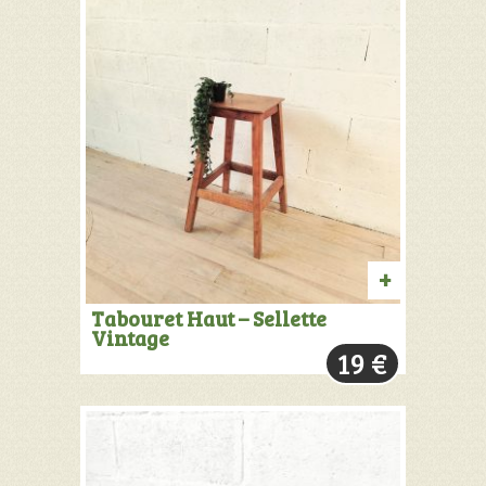
AJOUTER
Tabouret Haut – Sellette
Vintage
AU
19
€
PANIER