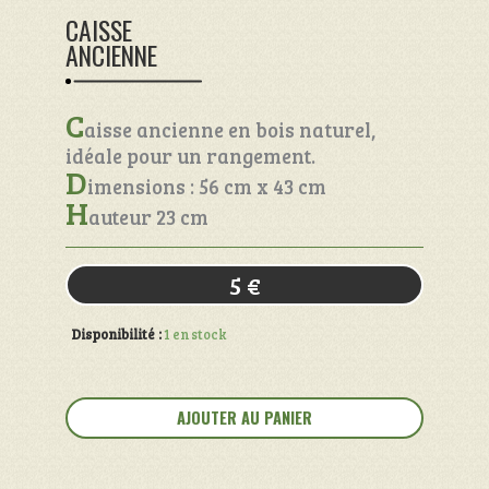
CAISSE
ANCIENNE
C
aisse ancienne en bois naturel,
idéale pour un rangement.
D
imensions : 56 cm x 43 cm
H
auteur 23 cm
5
€
Disponibilité :
1 en stock
quantité
de
AJOUTER AU PANIER
Caisse
ancienne