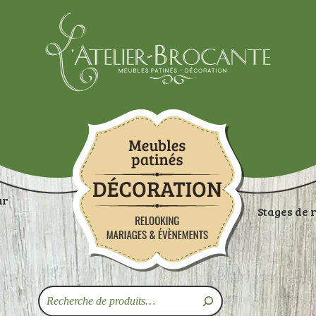
Atelier-brocante
ur
Stages de 
ON
RANGEMENTS
TABLES
ASSISES
ART
Recherche