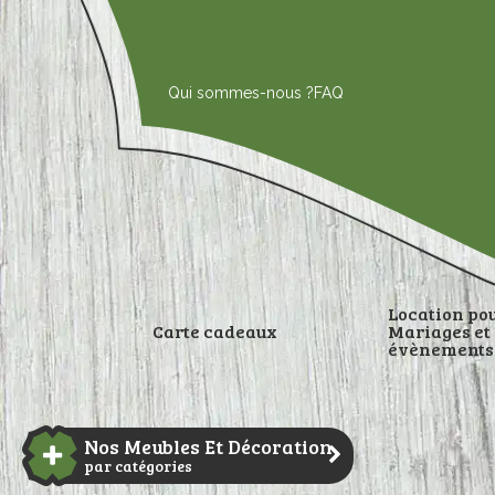
Aller
au
contenu
Qui sommes-nous ?
FAQ
Location po
Carte cadeaux
Mariages et
évènements
DÉCORATI
Nos Meubles Et Décoration
par catégories